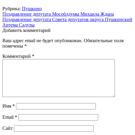
Рубрика:
Пушкино
Навигация
Поздравление депутата Мособлдумы Михаила Ждана
Поздравление депутата Совета депутатов округа Пушкинский
по
Артема Садулы
записям
Добавить комментарий
Ваш адрес email не будет опубликован.
Обязательные поля
помечены
*
Комментарий
*
Имя
*
Email
*
Сайт