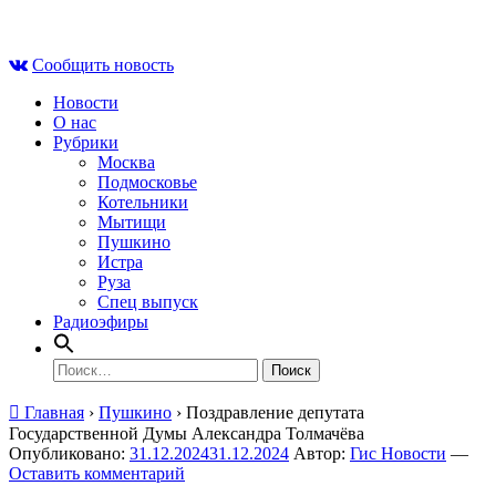
Skip
Вс , 9 августа, 11:39
to
Сообщить новость
content
Новости
О нас
Рубрики
Москва
Подмосковье
Котельники
Мытищи
Пушкино
Истра
Руза
Спец выпуск
Радиоэфиры
Найти:
Главная
›
Пушкино
›
Поздравление депутата
Государственной Думы Александра Толмачёва
Опубликовано:
31.12.2024
31.12.2024
Автор:
Гис Новости
—
Оставить комментарий