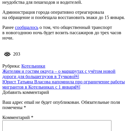
неудобства для пешеходов и водителей.
Администрация города оперативно отреагировала
на обращение и пообещала восстановить знаки до 15 января.
Ранее
сообщалось
о том, что общественный транспорт
в новогоднюю ночь будет возить пассажиров до трех часов
ночи.
203
Рубрика:
Котельники
Навигация
Жителям и гостям округа – о маршрутах с учётом новой
дороги для большегрузов в Тучково￼
по
Юрист Татьяна Власова напомнила про ограничение работы
записям
мигрантов в Котельниках с 1 января￼
Добавить комментарий
Ваш адрес email не будет опубликован.
Обязательные поля
помечены
*
Комментарий
*