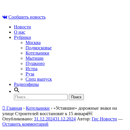
Skip
Чт , 6 августа, 17:36
to
Сообщить новость
content
Новости
О нас
Рубрики
Москва
Подмосковье
Котельники
Мытищи
Пушкино
Истра
Руза
Спец выпуск
Радиоэфиры
Найти:
Главная
›
Котельники
›
«Уставшие» дорожные знаки на
улице Строителей восстановят к 15 января￼
Опубликовано:
31.12.2024
31.12.2024
Автор:
Гис Новости
—
Оставить комментарий