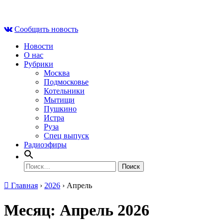
Skip
Сб , 8 августа, 02:38
to
Сообщить новость
content
Новости
О нас
Рубрики
Москва
Подмосковье
Котельники
Мытищи
Пушкино
Истра
Руза
Спец выпуск
Радиоэфиры
Найти:
Главная
›
2026
›
Апрель
Месяц:
Апрель 2026