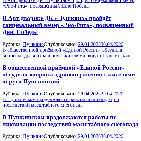
В Арт‑дворике ДК «Пушкино» пройдёт танцевальный вечер
«Рио‑Рита», посвящённый Дню Победы
В Арт‑дворике ДК «Пушкино» пройдёт
танцевальный вечер «Рио‑Рита», посвящённый
Дню Победы
Рубрика:
Пушкино
Опубликовано:
29.04.2026
30.04.2026
В общественной приёмной «Единой России» обсудили
вопросы здравоохранения с жителями округа Пушкинский
В общественной приёмной «Единой России»
обсудили вопросы здравоохранения с жителями
округа Пушкинский
Рубрика:
Пушкино
Опубликовано:
29.04.2026
30.04.2026
В Пушкинском продолжаются работы по ликвидации
последствий масштабного снегопада
В Пушкинском продолжаются работы по
ликвидации последствий масштабного снегопада
Рубрика:
Пушкино
Опубликовано:
29.04.2026
30.04.2026