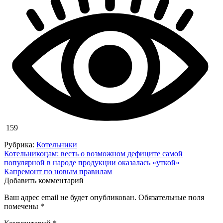
159
Рубрика:
Котельники
Навигация
Котельникоцам: весть о возможном дефиците самой
популярной в народе продукции оказалась «уткой»
по
Капремонт по новым правилам
записям
Добавить комментарий
Ваш адрес email не будет опубликован.
Обязательные поля
помечены
*