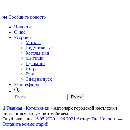
Skip
Чт , 6 августа, 06:12
to
Сообщить новость
content
Новости
О нас
Рубрики
Москва
Подмосковье
Котельники
Мытищи
Пушкино
Истра
Руза
Спец выпуск
Радиоэфиры
Найти:
Главная
›
Котельники
›
Автопарк городской неотложки
пополнился новым автомобилем
Опубликовано:
16.05.2020
11.06.2021
Автор:
Гис Новости
—
Оставить комментарий