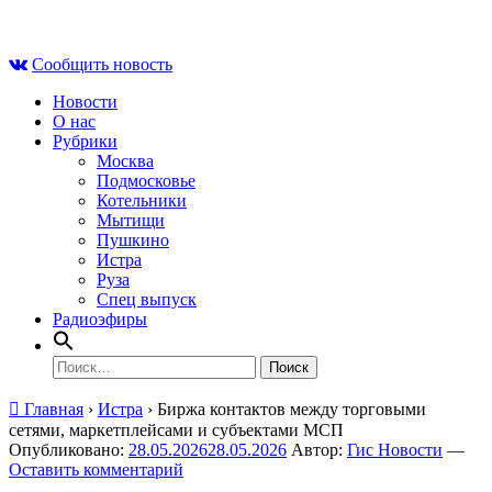
Skip
Пт , 7 августа, 14:54
to
Сообщить новость
content
Новости
О нас
Рубрики
Москва
Подмосковье
Котельники
Мытищи
Пушкино
Истра
Руза
Спец выпуск
Радиоэфиры
Найти:
Главная
›
Истра
›
Биржа контактов между торговыми
сетями, маркетплейсами и субъектами МСП
Опубликовано:
28.05.2026
28.05.2026
Автор:
Гис Новости
—
Оставить комментарий