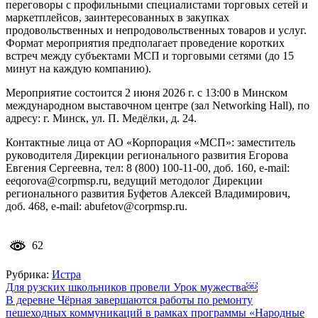
переговоры с профильными специалистами торговых сетей и
маркетплейсов, заинтересованных в закупках
продовольственных и непродовольственных товаров и услуг.
Формат мероприятия предполагает проведение коротких
встреч между субъектами МСП и торговыми сетями (до 15
минут на каждую компанию).
Мероприятие состоится 2 июня 2026 г. с 13:00 в Минском
международном выставочном центре (зал Networking Hall), по
адресу: г. Минск, ул. П. Медёлки, д. 24.
Контактные лица от АО «Корпорация «МСП»: заместитель
руководителя Дирекции регионального развития Егорова
Евгения Сергеевна, тел: 8 (800) 100-11-00, доб. 160, e-mail:
eeqorova@corpmsp.ru, ведущий методолог Дирекции
регионального развития Буфетов Алексей Владимирович,
доб. 468, e-mail: abufetov@corpmsp.ru.
62
Рубрика:
Истра
Навигация
Для рузских школьников провели Урок мужества￼
В деревне Чёрная завершаются работы по ремонту
по
пешеходных коммуникаций в рамках программы «Народные