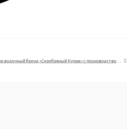
На внутренний рынок вывели водочный бренд «Серебряный Купаж» с производством в Пушкино