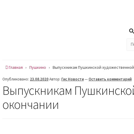
Skip
Сб , 8 августа, 14:16
to
Сообщить новость
content
На
Новости
О нас
Рубрики
Радиоэфиры
Главная
›
Пушкино
›
Выпускникам Пушкинской художественной
Опубликовано:
23.08.2020
Автор:
Гис Новости
—
Оставить комментарий
Выпускникам Пушкинской
окончании