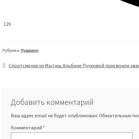
129
Рубрика:
Пушкино
Навигация
Спортсменке из Мытищ Альбине Пучковой присвоили зва
по
записям
Добавить комментарий
Ваш адрес email не будет опубликован.
Обязательные по
Комментарий
*