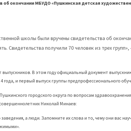
тв об окончании МБУДО «Пушкинская детская художестве
твенной школы были вручены свидетельства об оконча
ять. Свидетельства получили 70 человек из трех групп»
т выпускников. В этом году официальный документ выпускни
 4 года, и первый выпуск группы предпрофессионального обуче
ушкинского городского округа по вопросам здравоохранения,
есовершеннолетних Николай Минаев:
 заведения, а люди. Запомните их слова и то, чему они вас на
ижимыми».