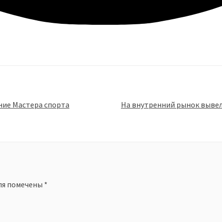
ние Мастера спорта
ля помечены
*