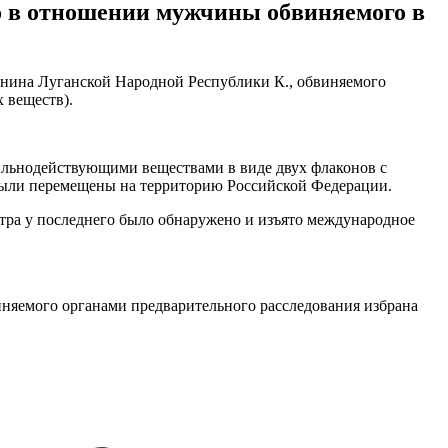
ло в отношении мужчины обвиняемого в
анина Луганской Народной Республики К., обвиняемого
 веществ).
сильнодействующими веществами в виде двух флаконов с
я были перемещены на территорию Российской Федерации.
тра у последнего было обнаружено и изъято международное
иняемого органами предварительного расследования избрана