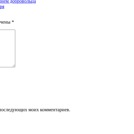
Днем добровольца
ря
ечены
*
ля последующих моих комментариев.