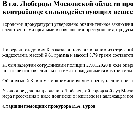
В г.о. Люберцы Московской области пр
контрабанде сильнодействующих вещес
Городской прокуратурой утверждено обвинительное заключени
следственными органами в совершении преступления, предусмо
По версии следствия К. заказал и получил в одном из отделен
жидкостями, массой 9,61 грамма и массой 8,79 грамм соответ
К. был задержан сотрудниками полиции 27.01.2020 в ходе опе
почтовое отправление на его имя с находящимися внутри сил
Обвиняемый К. вину в инкриминируемом преступлении признал
Уголовное дело направлено в Люберецкий городской суд Моско
мера пресечения в виде подписки о невыезде и надлежащем по
Старший помощник прокурора И.А. Гуров