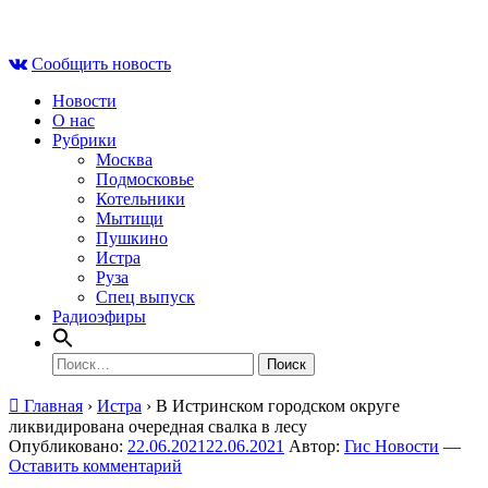
Skip
Пт , 7 августа, 16:46
to
Сообщить новость
content
Новости
О нас
Рубрики
Москва
Подмосковье
Котельники
Мытищи
Пушкино
Истра
Руза
Спец выпуск
Радиоэфиры
Найти:
Главная
›
Истра
›
В Истринском городском округе
ликвидирована очередная свалка в лесу
Опубликовано:
22.06.2021
22.06.2021
Автор:
Гис Новости
—
Оставить комментарий