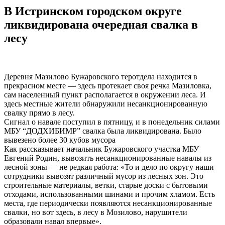
В Истринском городском округе
ликвидирована очередная свалка в
лесу
Деревня Мазилово Бужаровского теротдела находится в
прекрасном месте — здесь протекает своя речка Мазиловка,
сам населенный пункт располагается в окружении леса. И
здесь местные жители обнаружили несанкционированную
свалку прямо в лесу.
Сигнал о навале поступил в пятницу, и в понедельник силами
МБУ “ДОДХИБИМР” свалка была ликвидирована. Было
вывезено более 30 кубов мусора
Как рассказывает начальник Бужаровского участка МБУ
Евгений Родин, вывозить несанкционированные навалы из
лесной зоны — не редкая работа: «То и дело по округу наши
сотрудники вывозят различный мусор из лесных зон. Это
строительные материалы, ветки, старые доски с бытовыми
отходами, использованными шинами и прочим хламом. Есть
места, где периодически появляются несанкционированные
свалки, но вот здесь, в лесу в Мозилово, нарушители
образовали навал впервые».