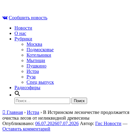
Skip
Чт , 6 августа, 22:22
to
Сообщить новость
content
Новости
О нас
Рубрики
Москва
Подмосковье
Котельники
Мытищи
Пушкино
Истра
Руза
Спец выпуск
Радиоэфиры
Найти:
Главная
›
Истра
›
В Истринском лесничестве продолжается
очистка лесов от неликвидной древесины
Опубликовано:
06.07.2026
07.07.2026
Автор:
Гис Новости
—
Оставить комментарий