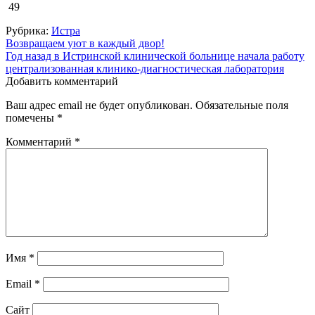
49
Рубрика:
Истра
Навигация
Возвращаем уют в каждый двор!
Год назад в Истринской клинической больнице начала работу
по
централизованная клинико‑диагностическая лаборатория
записям
Добавить комментарий
Ваш адрес email не будет опубликован.
Обязательные поля
помечены
*
Комментарий
*
Имя
*
Email
*
Сайт