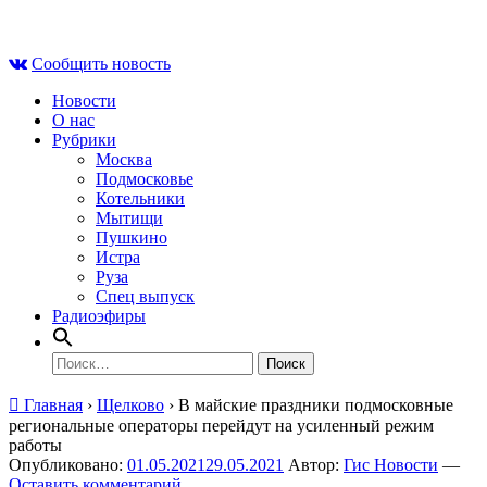
Skip
Пт , 7 августа, 10:16
to
Сообщить новость
content
Новости
О нас
Рубрики
Москва
Подмосковье
Котельники
Мытищи
Пушкино
Истра
Руза
Спец выпуск
Радиоэфиры
Найти:
Главная
›
Щелково
›
В майские праздники подмосковные
региональные операторы перейдут на усиленный режим
работы
Опубликовано:
01.05.2021
29.05.2021
Автор:
Гис Новости
—
Оставить комментарий