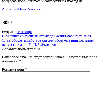
вопросам коронавируса и сайт covid.mz.mosreg.ru.
Алабина Юлия Алексеевна
153
Рубрика:
Мытищи
Навигация
В Мытищах изменили схему движения маршрута №20
18 автобусов задействовали для обслуживания фестиваля
по
искусств имени П. И. Чайковского
записям
Добавить комментарий
Ваш адрес email не будет опубликован.
Обязательные поля
помечены
*
Комментарий
*