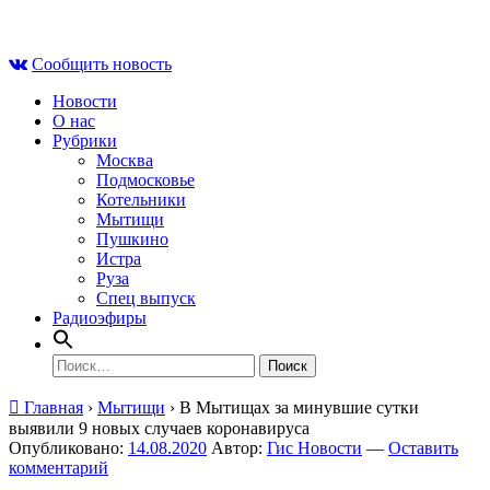
Skip
Пт , 7 августа, 08:58
to
Сообщить новость
content
Новости
О нас
Рубрики
Москва
Подмосковье
Котельники
Мытищи
Пушкино
Истра
Руза
Спец выпуск
Радиоэфиры
Найти:
Главная
›
Мытищи
›
В Мытищах за минувшие сутки
выявили 9 новых случаев коронавируса
Опубликовано:
14.08.2020
Автор:
Гис Новости
—
Оставить
комментарий