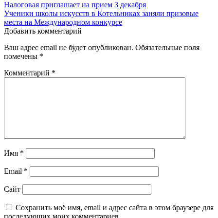
Навигация
Налоговая приглашает на прием 3 декабря
Ученики школы искусств в Котельниках заняли призовые
по
места на Международном конкурсе
записям
Добавить комментарий
Ваш адрес email не будет опубликован.
Обязательные поля
помечены
*
Комментарий
*
Имя
*
Email
*
Сайт
Сохранить моё имя, email и адрес сайта в этом браузере для
последующих моих комментариев.