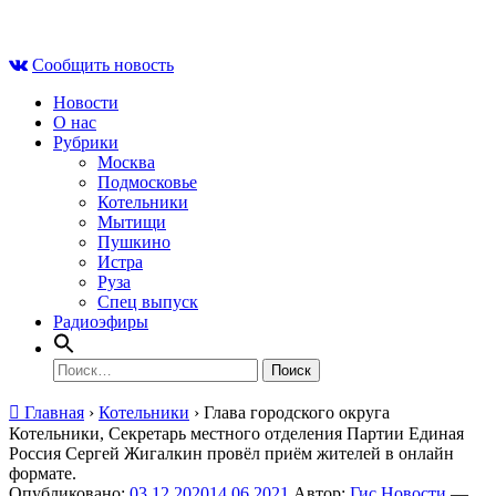
Skip
Пн , 10 августа, 07:43
to
Сообщить новость
content
Новости
О нас
Рубрики
Москва
Подмосковье
Котельники
Мытищи
Пушкино
Истра
Руза
Спец выпуск
Радиоэфиры
Найти:
Главная
›
Котельники
›
Глава городского округа
Котельники, Секретарь местного отделения Партии Единая
Россия Сергей Жигалкин провёл приём жителей в онлайн
формате.
Опубликовано:
03.12.2020
14.06.2021
Автор:
Гис Новости
—