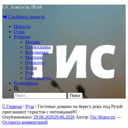
Skip
Сб , 8 августа, 08:44
to
Сообщить новость
content
Новости
О нас
Рубрики
Москва
Подмосковье
Котельники
Мытищи
Пушкино
Истра
Руза
Спец выпуск
Радиоэфиры
Найти:
Главная
›
Руза
›
Гостевые домики на берегу реки под Рузой
приглашают туристов с питомцами￼
Опубликовано:
29.06.2026
29.06.2026
Автор:
Гис Новости
—
Оставить комментарий