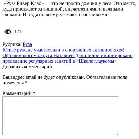
«Руза Ривер Клаб» — это не просто домики у леса. Это место,
куда приезжают за тишиной, впечатлениями и важными
словами. И, судя по всему, уезжают счастливыми.
121
Рубрика:
Руза
Навигация
Юные ружане участвовали в спортивных активностях￼
Офтальмологом округа Наталией Данилиной инициировано
по
проведение регулярных занятий в «Школе глаукомы»
записям
Добавить комментарий
Ваш адрес email не будет опубликован.
Обязательные поля
помечены
*
Комментарий
*