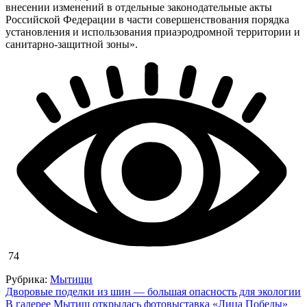
внесении изменений в отдельные законодательные акты
Российской Федерации в части совершенствования порядка
установления и использования приаэродромной территории и
санитарно-защитной зоны».
74
Рубрика:
Мытищи
Навигация
Дворовые поделки из шин — большая опасность для экологии
В галерее Мытищ открылась фотовыставка «Лица Победы»