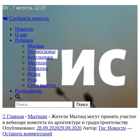
Skip
Пт , 7 августа, 22:23
to
Сообщить новость
content
Новости
О нас
Рубрики
Москва
Подмосковье
Котельники
Мытищи
Пушкино
Истра
Руза
Спец выпуск
Радиоэфиры
Найти:
Главная
›
Мытищи
›
Жители Мытищ могут принять участие
в вебинаре комитета по архитектуре и градостроительству
Опубликовано:
28.09.2020
29.09.2020
Автор:
Гис Новости
—
Оставить комментарий