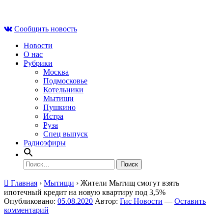
Skip
Пт , 7 августа, 00:32
to
Сообщить новость
content
Новости
О нас
Рубрики
Москва
Подмосковье
Котельники
Мытищи
Пушкино
Истра
Руза
Спец выпуск
Радиоэфиры
Найти:
Главная
›
Мытищи
›
Жители Мытищ смогут взять
ипотечный кредит на новую квартиру под 3,5%
Опубликовано:
05.08.2020
Автор:
Гис Новости
—
Оставить
комментарий