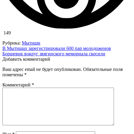
149
Рубрика:
Мытищи
Навигация
В Мытищах зарегистрировали 600 пар молодоженов
Борщевик вокруг звягинского мемориала скосили
по
Добавить комментарий
записям
Ваш адрес email не будет опубликован.
Обязательные поля
помечены
*
Комментарий
*