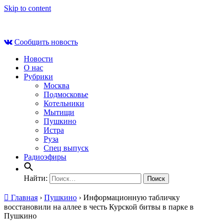
Skip to content
Пт , 7 августа, 10:05
Сообщить новость
Новости
О нас
Рубрики
Москва
Подмосковье
Котельники
Мытищи
Пушкино
Истра
Руза
Спец выпуск
Радиоэфиры
Найти:
Главная
›
Пушкино
›
Информационную табличку
восстановили на аллее в честь Курской битвы в парке в
Пушкино