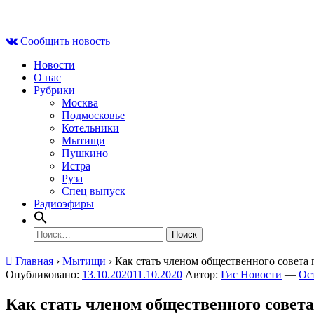
Skip
Сб , 8 августа, 22:23
to
Сообщить новость
content
Новости
О нас
Рубрики
Москва
Подмосковье
Котельники
Мытищи
Пушкино
Истра
Руза
Спец выпуск
Радиоэфиры
Найти:
Главная
›
Мытищи
›
Как стать членом общественного совета
Опубликовано:
13.10.2020
11.10.2020
Автор:
Гис Новости
—
Ос
Как стать членом общественного совет