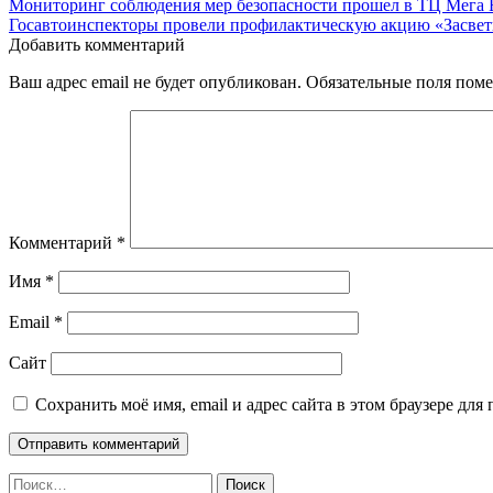
Навигация
Мониторинг соблюдения мер безопасности прошел в ТЦ Мега 
Госавтоинспекторы провели профилактическую акцию «Засвет
по
Добавить комментарий
записям
Ваш адрес email не будет опубликован.
Обязательные поля пом
Комментарий
*
Имя
*
Email
*
Сайт
Сохранить моё имя, email и адрес сайта в этом браузере д
Найти: