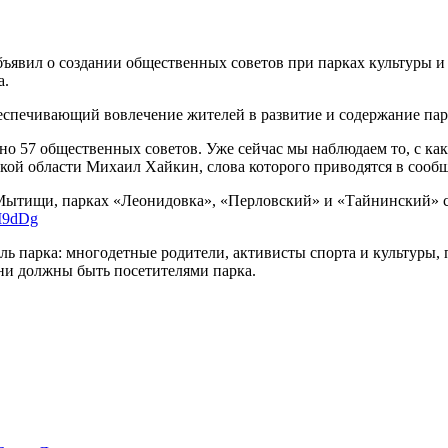
бъявил о создании общественных советов при парках культуры и
а.
беспечивающий вовлечение жителей в развитие и содержание па
ано 57 общественных советов. Уже сейчас мы наблюдаем то, с 
кой области Михаил Хайкин, слова которого приводятся в сооб
Мытищи, парках «Леонидовка», «Перловский» и «Тайнинский» со
M9dDg
ь парка: многодетные родители, активисты спорта и культуры, 
они должны быть посетителями парка.