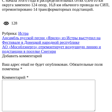
С начала этого года в распределительных сетях 0,4/6/10 кВ
округа заменено 124 опор, 16,8 км обычного провода на СИП,
отремонтировано 14 трансформаторных подстанций.
128
Рубрика:
Истра
Навигация
Ансамбль русской песни «Ярило» из Истры выступил на
Фестивале в Донецкой народной республике
по
АО «Мособлэнерго» отремонтирует воздушную линию и
записям
подстанции в поселке Снегири
Добавить комментарий
Ваш адрес email не будет опубликован.
Обязательные поля
помечены
*
Комментарий
*