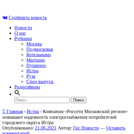
Skip
Чт , 6 августа, 14:15
to
Сообщить новость
content
Новости
О нас
Рубрики
Москва
Подмосковье
Котельники
Мытищи
Пушкино
Истра
Руза
Спец выпуск
Радиоэфиры
Найти:
Главная
›
Истра
›
Компания «Россети Московский регион»
повышает надежность электроснабжения потребителей
городского округа Истра
Опубликовано:
21.06.2021
Автор:
Гис Новости
—
Оставить
комментарий