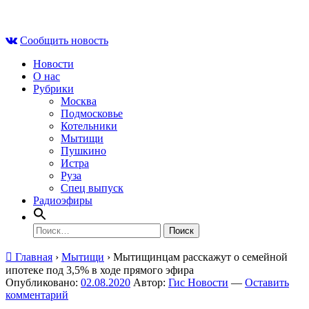
Skip
Пт , 7 августа, 00:28
to
Сообщить новость
content
Новости
О нас
Рубрики
Москва
Подмосковье
Котельники
Мытищи
Пушкино
Истра
Руза
Спец выпуск
Радиоэфиры
Найти:
Главная
›
Мытищи
›
Мытищинцам расскажут о семейной
ипотеке под 3,5% в ходе прямого эфира
Опубликовано:
02.08.2020
Автор:
Гис Новости
—
Оставить
комментарий