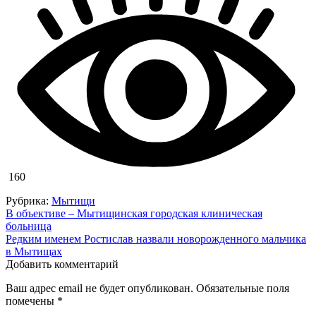
160
Рубрика:
Мытищи
Навигация
В объективе – Мытищинская городская клиническая
больница
по
Редким именем Ростислав назвали новорожденного мальчика
записям
в Мытищах
Добавить комментарий
Ваш адрес email не будет опубликован.
Обязательные поля
помечены
*