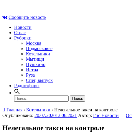
Skip
Сб , 8 августа, 18:00
to
Сообщить новость
content
Новости
О нас
Рубрики
Москва
Подмосковье
Котельники
Мытищи
Пушкино
Истра
Руза
Спец выпуск
Радиоэфиры
Найти:
Главная
›
Котельники
›
Нелегальное такси на контроле
Опубликовано:
20.07.2020
13.06.2021
Автор:
Гис Новости
—
Ос
Нелегальное такси на контроле