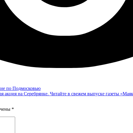
вие по Подмосковью
ая акция на Серебрянке. Читайте в свежем выпуске газеты «Мая
ечены
*