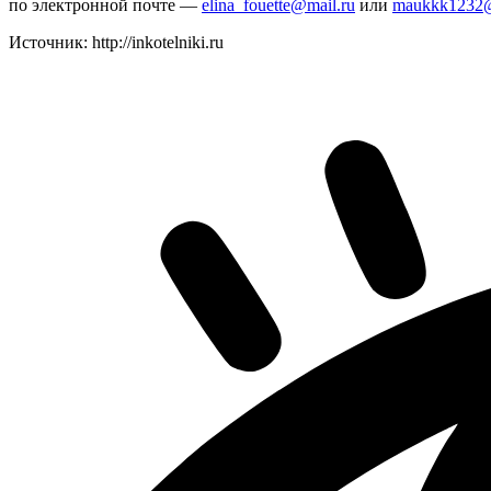
по электронной почте —
elina_fouette@mail.ru
или
maukkk1232@
Источник: http://inkotelniki.ru