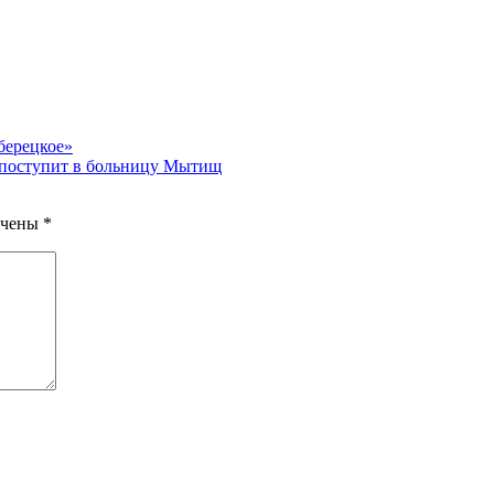
берецкое»
в поступит в больницу Мытищ
ечены
*