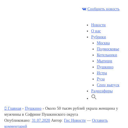
Skip
to
Сб , 8 августа, 17:44
Сообщить новость
content
Новости
О нас
Рубрики
Москва
Подмосковье
Котельники
Мытищи
Пушкино
Истра
Руза
Спец выпуск
Радиоэфиры
Главная
›
Пушкино
›
Около 50 тысяч рублей украла женщина у
мужчины в Софрине Пушкинского округа
Опубликовано:
31.07.2020
Автор:
Гис Новости
—
Оставить
комментарий