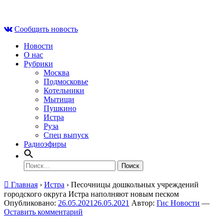
Skip
Сб , 8 августа, 08:51
to
Сообщить новость
content
Новости
О нас
Рубрики
Москва
Подмосковье
Котельники
Мытищи
Пушкино
Истра
Руза
Спец выпуск
Радиоэфиры
Найти:
Главная
›
Истра
›
Песочницы дошкольных учреждений
городского округа Истра наполняют новым песком
Опубликовано:
26.05.2021
26.05.2021
Автор:
Гис Новости
—
Оставить комментарий