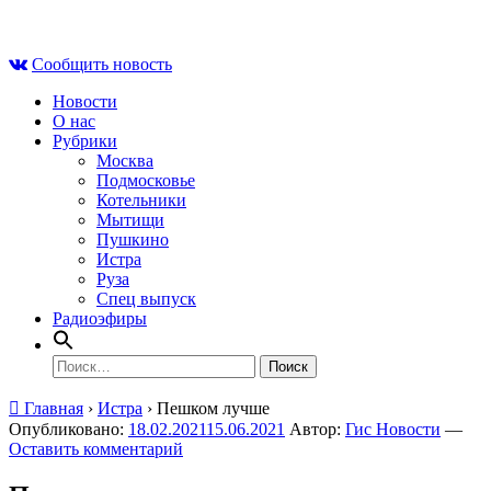
Skip
Вс , 9 августа, 01:54
to
Сообщить новость
content
Новости
О нас
Рубрики
Москва
Подмосковье
Котельники
Мытищи
Пушкино
Истра
Руза
Спец выпуск
Радиоэфиры
Найти:
Главная
›
Истра
›
Пешком лучше
Опубликовано:
18.02.2021
15.06.2021
Автор:
Гис Новости
—
Оставить комментарий