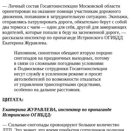
— Личный состав Госавтоинспекции Московской области
ориентирован на оказание помощи участникам дорожного
движения, попавшим в затруднительную ситуацию. Экипажи,
отправляясь патрулировать дороги, обязательно берут с собой
два термоса с чаем — один для себя, другой для замерзающих
водителей, которые попали в беду на заснеженной дороге, —
рассказала инспектор по пропаганде Истринского ОГИБДД
Екатерина Журавлева.
Напомним, синоптики обещают вторую порцию
снегопадов на праздничных выходных, потому
в связи со сложными погодными условиями
в Подмосковье сотрудники Госавтоинспекции
несут службу в усиленном режиме и просят
автолюбителей по возможности отказаться
от управления транспортными средствами,
особенно на дальние расстояния.
ЦИТАТА:
Екатерина ЖУРАВЛЕВА, инспектор по пропаганде
Истринского ОГИБДД:
— Сильные снегопады провоцируют большое количество
ДТП. Это значит, что время прибытия сотрудников полиции