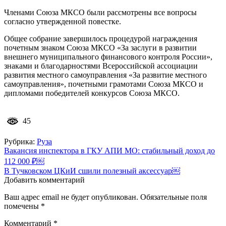
Членами Союза МКСО были рассмотрены все вопросы
согласно утвержденной повестке.
Общее собрание завершилось процедурой награждения
почетным знаком Союза МКСО «За заслуги в развитии
внешнего муниципального финансового контроля России»,
знаками и благодарностями Всероссийской ассоциации
развития местного самоуправления «За развитие местного
самоуправления», почетными грамотами Союза МКСО и
дипломами победителей конкурсов Союза МКСО.
45
Рубрика:
Руза
Навигация
Вакансия инспектора в ГКУ АПИ МО: стабильный доход до
112 000 ₽￼
по
В Тучковском ЦКиИ сшили полезный аксессуар￼
записям
Добавить комментарий
Ваш адрес email не будет опубликован.
Обязательные поля
помечены
*
Комментарий
*