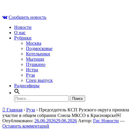
Skip
Сб , 8 августа, 21:27
to
Сообщить новость
content
Новости
О нас
Рубрики
Москва
Подмосковье
Котельники
Мытищи
Пушкино
Истра
Руза
Спец выпуск
Радиоэфиры
Найти:
Главная
›
Руза
›
Председатель КСП Рузского округа приняла
участие в общем собрании Союза МКСО в Красноярске￼
Опубликовано:
26.06.2026
29.06.2026
Автор:
Гис Новости
—
Оставить комментарий