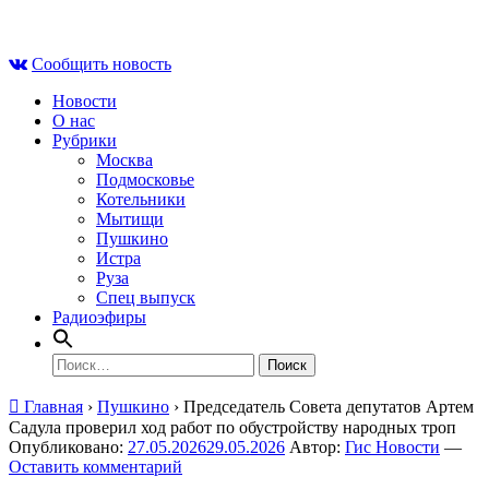
Skip
Вс , 9 августа, 15:25
to
Сообщить новость
content
Новости
О нас
Рубрики
Москва
Подмосковье
Котельники
Мытищи
Пушкино
Истра
Руза
Спец выпуск
Радиоэфиры
Найти:
Главная
›
Пушкино
›
Председатель Совета депутатов Артем
Садула проверил ход работ по обустройству народных троп
Опубликовано:
27.05.2026
29.05.2026
Автор:
Гис Новости
—
Оставить комментарий