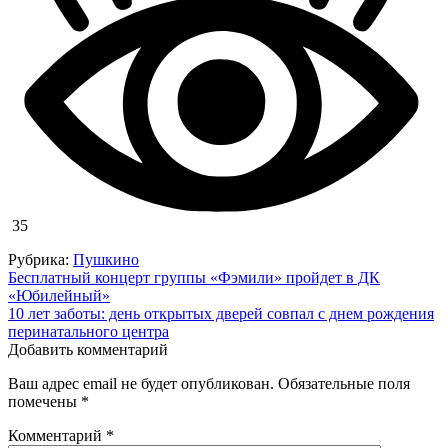
35
Рубрика:
Пушкино
Навигация
Бесплатный концерт группы «Фэмили» пройдет в ДК
«Юбилейный»
по
10 лет заботы: день открытых дверей совпал с днем рождения
записям
перинатального центра
Добавить комментарий
Ваш адрес email не будет опубликован.
Обязательные поля
помечены
*
Комментарий
*