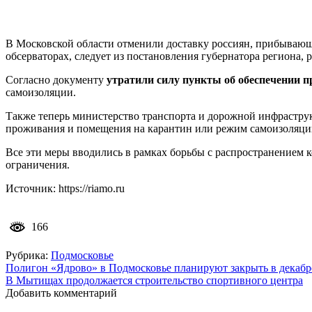
В Московской области отменили доставку россиян, прибывающ
обсерваторах, следует из постановления губернатора региона,
Согласно документу
утратили силу пункты об обеспечении 
самоизоляции.
Также теперь министерство транспорта и дорожной инфраструк
проживания и помещения на карантин или режим самоизоляци
Все эти меры вводились в рамках борьбы с распространением 
ограничения.
Источник: https://riamo.ru
166
Рубрика:
Подмосковье
Навигация
Полигон «Ядрово» в Подмосковье планируют закрыть в декабр
В Мытищах продолжается строительство спортивного центра
по
Добавить комментарий
записям