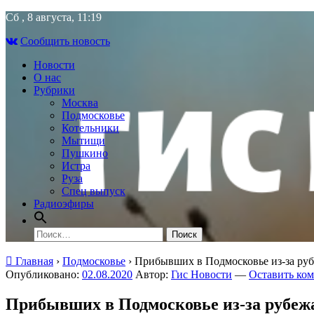
Skip
Сб , 8 августа, 11:19
to
Сообщить новость
content
Новости
О нас
Рубрики
Москва
Подмосковье
Котельники
Мытищи
Пушкино
Истра
Руза
Спец выпуск
Радиоэфиры
Найти:
Главная
›
Подмосковье
›
Прибывших в Подмосковье из‑за рубе
Опубликовано:
02.08.2020
Автор:
Гис Новости
—
Оставить ко
Прибывших в Подмосковье из‑за рубежа 