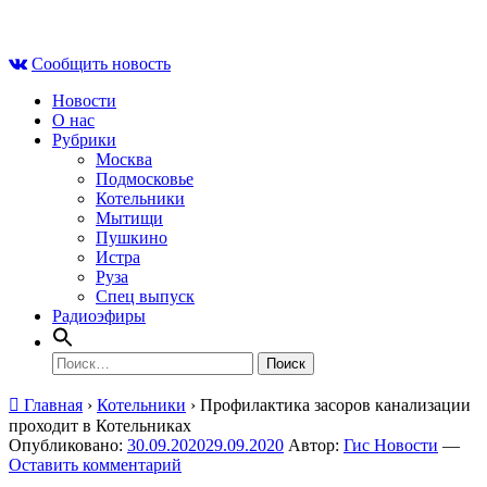
Skip
Чт , 6 августа, 21:54
to
Сообщить новость
content
Новости
О нас
Рубрики
Москва
Подмосковье
Котельники
Мытищи
Пушкино
Истра
Руза
Спец выпуск
Радиоэфиры
Найти:
Главная
›
Котельники
›
Профилактика засоров канализации
проходит в Котельниках
Опубликовано:
30.09.2020
29.09.2020
Автор:
Гис Новости
—
Оставить комментарий