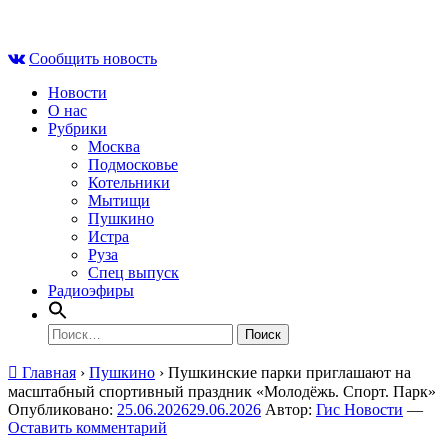
Skip
Сб , 8 августа, 10:40
to
Сообщить новость
content
Новости
О нас
Рубрики
Москва
Подмосковье
Котельники
Мытищи
Пушкино
Истра
Руза
Спец выпуск
Радиоэфиры
Найти:
Главная
›
Пушкино
›
Пушкинские парки приглашают на
масштабный спортивный праздник «Молодёжь. Спорт. Парк»
Опубликовано:
25.06.2026
29.06.2026
Автор:
Гис Новости
—
Оставить комментарий