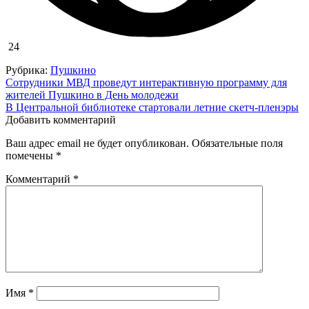
24
Рубрика:
Пушкино
Навигация
Сотрудники МВД проведут интерактивную программу для
жителей Пушкино в День молодежи
по
В Центральной библиотеке стартовали летние скетч‑пленэры
записям
Добавить комментарий
Ваш адрес email не будет опубликован.
Обязательные поля
помечены
*
Комментарий
*
Имя
*