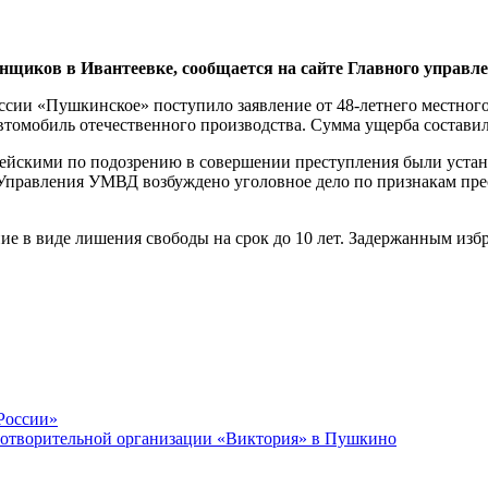
иков в Ивантеевке, сообщается на сайте Главного управле
ии «Пушкинское» поступило заявление от 48-летнего местного 
втомобиль отечественного производства. Сумма ущерба составил
ейскими по подозрению в совершении преступления были устано
правления УМВД возбуждено уголовное дело по признакам прес
е в виде лишения свободы на срок до 10 лет. Задержанным избр
России»
аготворительной организации «Виктория» в Пушкино