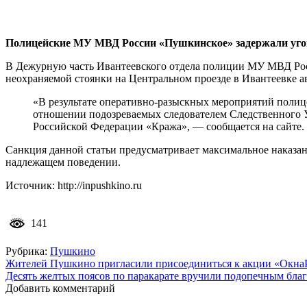
Полицейские МУ МВД России «Пушкинское» задержали угонщ
В Дежурную часть Ивантеевского отдела полиции МУ МВД Росс
неохраняемой стоянки на Центральном проезде в Ивантеевке а
«В результате оперативно-разыскных мероприятий полиц
отношении подозреваемых следователем Следственного У
Российской Федерации «Кража», — сообщается на сайте.
Санкция данной статьи предусматривает максимальное наказани
надлежащем поведении.
Источник: http://inpushkino.ru
141
Рубрика:
Пушкино
Навигация
Жителей Пушкино пригласили присоединиться к акции «Окна
Десять желтых поясов по паракарате вручили подопечным бл
по
Добавить комментарий
записям