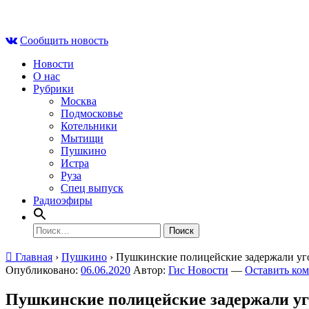
Skip
Чт , 6 августа, 03:57
to
Сообщить новость
content
Новости
О нас
Рубрики
Москва
Подмосковье
Котельники
Мытищи
Пушкино
Истра
Руза
Спец выпуск
Радиоэфиры
Найти:
Главная
›
Пушкино
›
Пушкинские полицейские задержали уг
Опубликовано:
06.06.2020
Автор:
Гис Новости
—
Оставить ко
Пушкинские полицейские задержали уг