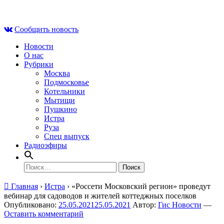
Skip
Вс , 9 августа, 01:36
to
Сообщить новость
content
Новости
О нас
Рубрики
Москва
Подмосковье
Котельники
Мытищи
Пушкино
Истра
Руза
Спец выпуск
Радиоэфиры
Найти:
Главная
›
Истра
›
«Россети Московский регион» проведут
вебинар для садоводов и жителей коттеджных поселков
Опубликовано:
25.05.2021
25.05.2021
Автор:
Гис Новости
—
Оставить комментарий