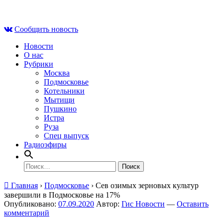
Skip
Чт , 6 августа, 08:49
to
Сообщить новость
content
Новости
О нас
Рубрики
Москва
Подмосковье
Котельники
Мытищи
Пушкино
Истра
Руза
Спец выпуск
Радиоэфиры
Найти:
Главная
›
Подмосковье
›
Сев озимых зерновых культур
завершили в Подмосковье на 17%
Опубликовано:
07.09.2020
Автор:
Гис Новости
—
Оставить
комментарий