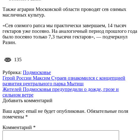
Также аграрии Московской области проводят сев озимых
масличных культур.
«Сев озимого рапса мы практически завершаем, 14 тысяч
гектаров уже посеяно. На аналогичный период прошлого года
было посеяно только 7,3 тысячи гектаров», — подчеркнул
Разин.
135
Рубрика:
Подмосковье
Навигация
Герой России Максим Сураев ознакомился с концепцией
развития центрального парка Мытищ
по
Жителей Подмосковья предупредили о дожде, грозе и
записям
сильном ветре
Добавить комментарий
Ваш адрес email не будет опубликован.
Обязательные поля
помечены
*
Комментарий
*