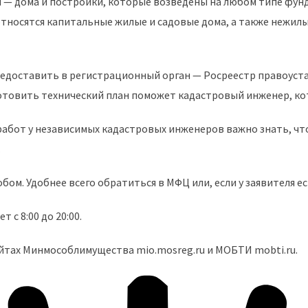
 — дома и постройки, которые возведены на любом типе фунда
тносятся капитальные жилые и садовые дома, а также нежилы
едоставить в регистрационный орган — Росреестр правоуст
готовить технический план поможет кадастровый инженер, к
 работ у независимых кадастровых инженеров важно знать, ч
.
м. Удобнее всего обратиться в МФЦ или, если у заявителя ес
 с 8:00 до 20:00.
йтах Минмособлимущества mio.mosreg.ru и МОБТИ mobti.ru.