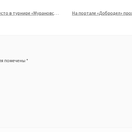
Футбольная команда Мурановского музея заняла первое место в турнире «Мурановский мяч — 2021»
ля помечены
*