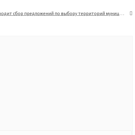
На портале «Добродел» проходит сбор предложений по выбору территорий муниципальных образований Московской области, для создания лесопарков в 2022-2024 годах