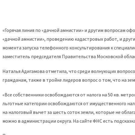
«Горячая линия по «дачной амнистии» и другим вопросам о
«дачной амнистии», проведению кадастровых работ, и друг
момента запуска телефонного консультирования к специали
заместитель председателя Правительства Московской облас
Наталья Адигамова отметила, что среди волнующих вопросо
гражданам, также в тройке лидеров вопрос о том, что на з
«Все собственники освобождаются от налога на 50 кв. метро
льготные категории освобождаются от имущественного налога
на налоговый вычет за шесть соток земли, которые не обла
можно в администрации округа. На сайте ФНС есть подсказк