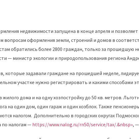
формления недвижимости запущена в конце апреля и позволяе
им вопросам оформления земли, строений и домов в соответ
стам обратились более 2800 граждан, только за прошедшую н
ти — министр экологии и природопользования региона Андрей
в, которые задавали граждане на прошедшей неделе, лидиру
емельном участке нужно регистрировать и какими способами э
в жилого дома и на одну хозпостройку до 50 кв. метров. Льго
 на один дом, один гараж и один хозблок. Также пенсионеры 
гаются налогом. Дополнительно в городских округах Подмоск
а по налогам —
https://www.nalog.ru/rn50/service/tax/.&nbsp»
, 