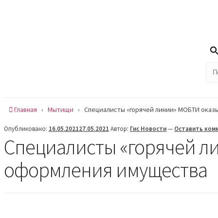
Skip
Сб , 8 августа, 12:15
to
Сообщить новость
content
На
Новости
О нас
Рубрики
Радиоэфиры
Главная
›
Мытищи
›
Специалисты «горячей линии» МОБТИ оказ
Опубликовано:
16.05.2021
27.05.2021
Автор:
Гис Новости
—
Оставить ком
Специалисты «горячей л
оформления имущества