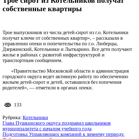
Трое сирот из Котельников получат
собственные квартиры
Трое выпускников из числа детей-сирот из г.о. Котельники
получат ключи от собственных квартир», – рассказали в
управлении опеки и попечительства по г.о. Люберцы,
Дзержинский, Котельники и Лыткарино. Все дети получают
жилье в районах с развитой инфраструктурой и
транспортным сообщением.
«Правительство Московской области и администрация
городского округа ведет активную работу по обеспечению
жильем детей-сирот и детей, оставшихся без попечения
родителей», — отметили в органах опеки.
133
Рубрика:
Котельники
Навигация
Глава Пушкинского округа поздравил школьников
муниципалитета с началом учебного года
по
Подготовка Управляющих компаний к зимнему периоду.