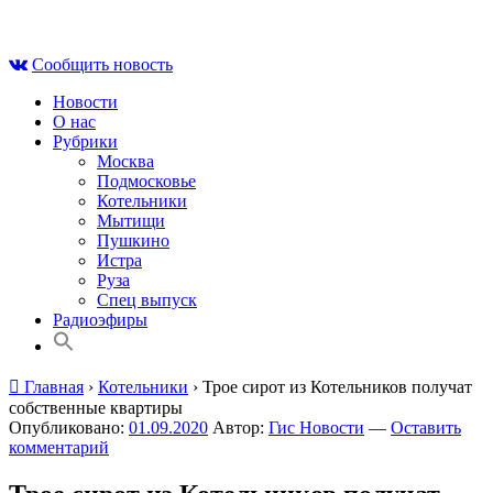
Skip
Вс , 9 августа, 08:33
to
Сообщить новость
content
Новости
О нас
Рубрики
Москва
Подмосковье
Котельники
Мытищи
Пушкино
Истра
Руза
Спец выпуск
Радиоэфиры
Главная
›
Котельники
›
Трое сирот из Котельников получат
собственные квартиры
Опубликовано:
01.09.2020
Автор:
Гис Новости
—
Оставить
комментарий