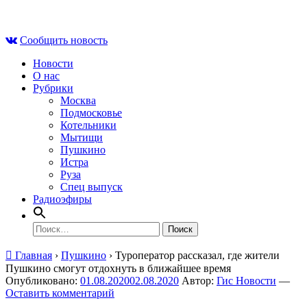
Skip
Чт , 6 августа, 01:29
to
Сообщить новость
content
Новости
О нас
Рубрики
Москва
Подмосковье
Котельники
Мытищи
Пушкино
Истра
Руза
Спец выпуск
Радиоэфиры
Найти:
Главная
›
Пушкино
›
Туроператор рассказал, где жители
Пушкино смогут отдохнуть в ближайшее время
Опубликовано:
01.08.2020
02.08.2020
Автор:
Гис Новости
—
Оставить комментарий