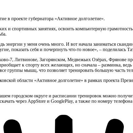
тие в проекте губернатора «Активное долголетие».
ских и спортивных занятиях, освоить компьютерную грамотност
ьба.
едь энергии у меня очень много. И вот начала заниматься сканд
другие, показать себя и почерпнуть что-то новое», – поделилас
ово-7, Литвинове, Загорянском, Медвежьих Озёрах, Фрянове пр
риобщает к спорту всех желающих, но сначала – разминка, ведь
и все группы мышц, что позволяет тренировать большую часть те
сковской области «Активное долголетие» в рамках проекта Пре
ем городском округе и расписании тренировок можно получить н
ачать через AppStore и GooglePlay, а также по номеру телефо