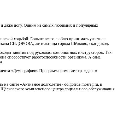
ь и даже йогу. Одним из самых любимых и популярных
инавской ходьбой. Больше всего люблю принимать участие в
ь Татьяна СИДОРОВА, жительница города Щёлково, скандиход.
оходят занятия под руководством опытных инструкторов. Так,
 она способствует работоспособности организма. А сама
ла.
зидента «Демография». Программа помогает гражданам
а сайте «Активное долголетие» dolgoletie.mosreg.ru, в
на Щёлковского комплексного центра социального обслуживания