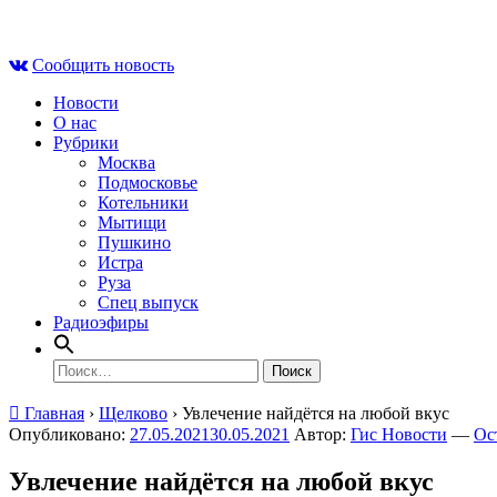
Skip
Сб , 8 августа, 11:44
to
Сообщить новость
content
Новости
О нас
Рубрики
Москва
Подмосковье
Котельники
Мытищи
Пушкино
Истра
Руза
Спец выпуск
Радиоэфиры
Найти:
Главная
›
Щелково
›
Увлечение найдётся на любой вкус
Опубликовано:
27.05.2021
30.05.2021
Автор:
Гис Новости
—
Ос
Увлечение найдётся на любой вкус