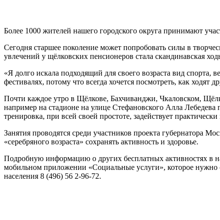
Более 1000 жителей нашего городского округа принимают учас
Сегодня старшее поколение может попробовать силы в творче
увлечений у щёлковских пенсионеров стала скандинавская ход
«Я долго искала подходящий для своего возраста вид спорта, в
фестивалях, потому что всегда хочется посмотреть, как ходят 
Почти каждое утро в Щёлкове, Бахчиванджи, Чкаловском, Щёлк
например на стадионе на улице Стефановского Алла Лебедева п
тренировка, при всей своей простоте, задействует практическ
Занятия проводятся среди участников проекта губернатора Мо
«серебряного возраста» сохранять активность и здоровье.
Подробную информацию о других бесплатных активностях в наш
мобильном приложении «Социальные услуги», которое нужно ск
населения 8 (496) 56 2-96-72.