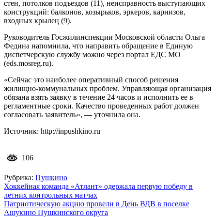
стен, потолков подъездов (11), неисправность выступающих
конструкций: балконов, козырьков, эркеров, карнизов,
входных крылец (9).
Руководитель Госжилинспекции Московской области Ольга
Федина напомнила, что направить обращение в Единую
диспетчерскую службу можно через портал ЕДС МО
(eds.mosreg.ru).
«Сейчас это наиболее оперативный способ решения
жилищно-коммунальных проблем. Управляющая организация
обязана взять заявку в течение 24 часов и исполнить ее в
регламентные сроки. Качество проведенных работ должен
согласовать заявитель», — уточнила она.
Источник: http://inpushkino.ru
106
Рубрика:
Пушкино
Навигация
Хоккейная команда «Атлант» одержала первую победу в
летних контрольных матчах
по
Патриотическую акцию провели в День ВДВ в поселке
записям
Ашукино Пушкинского округа