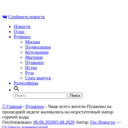
Skip
Вс , 9 августа, 05:40
to
Сообщить новость
content
Новости
О нас
Рубрики
Москва
Подмосковье
Котельники
Мытищи
Пушкино
Истра
Руза
Спец выпуск
Радиоэфиры
Найти:
Главная
›
Пушкино
›
Чаще всего жители Пушкино на
прошедшей неделе жаловались на недостаточный напор
горячей воды
Опубликовано:
06.08.2020
05.08.2020
Автор:
Гис Новости
—
Оставить комментарий