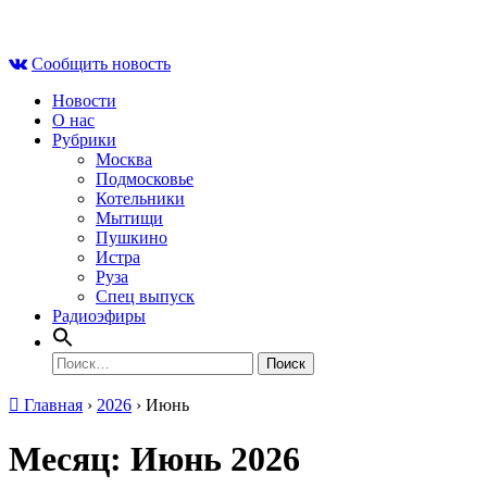
Skip
Вс , 9 августа, 12:44
to
Сообщить новость
content
Новости
О нас
Рубрики
Москва
Подмосковье
Котельники
Мытищи
Пушкино
Истра
Руза
Спец выпуск
Радиоэфиры
Найти:
Главная
›
2026
›
Июнь
Месяц:
Июнь 2026