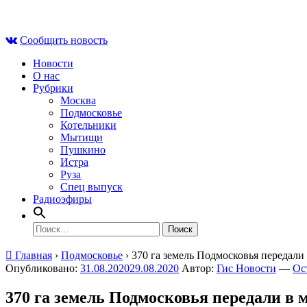
Skip
Пт , 7 августа, 04:47
to
Сообщить новость
content
Новости
О нас
Рубрики
Москва
Подмосковье
Котельники
Мытищи
Пушкино
Истра
Руза
Спец выпуск
Радиоэфиры
Найти:
Главная
›
Подмосковье
›
370 га земель Подмосковья передал
Опубликовано:
31.08.2020
29.08.2020
Автор:
Гис Новости
—
Ос
370 га земель Подмосковья передали в