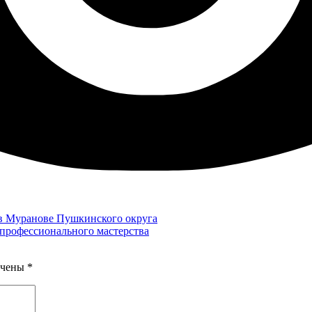
в Муранове Пушкинского округа
 профессионального мастерства
ечены
*