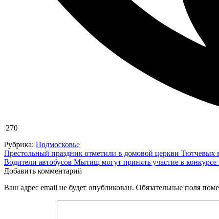
270
Рубрика:
Подмосковье
Навигация
Престольный праздник отметили в домовой церкви Тютчевых 
Водители автобусов Мытищ могут принять участие в конкурсе
по
Добавить комментарий
записям
Ваш адрес email не будет опубликован.
Обязательные поля пом