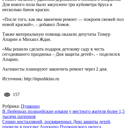
Для нового пола было закуплено три кубометра бруса и
несколько банок краски.
«После того, как мы закончим ремонт — покроем свежей пол
новой краской», – добавил Ломов.
Также материальную помощь оказали депутаты Тимур
Апарин и Михаил Ждан.
«Мы решили сделать подарок детскому саду в честь
сегодняшнего праздника – Дня защиты детей», – поделился
Апарин.
Активисты планируют закончить ремонт через 2 дня.
Источник: http://inpushkino.ru
157
Рубрика:
Пушкино
Навигация
В Люберцах полицейские изъяли у местного жителя более 1,5
тысячи патронов
по
Серию инсталляций, посвященных Дню защиты детей,
записям
провели в поселке Ашукино Пушкинского округа