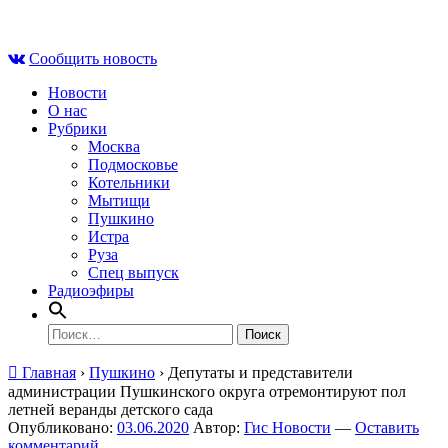
Skip
Вс , 9 августа, 10:55
to
Сообщить новость
content
Новости
О нас
Рубрики
Москва
Подмосковье
Котельники
Мытищи
Пушкино
Истра
Руза
Спец выпуск
Радиоэфиры
Найти:
Главная
›
Пушкино
›
Депутаты и представители
администрации Пушкинского округа отремонтируют пол
летней веранды детского сада
Опубликовано:
03.06.2020
Автор:
Гис Новости
—
Оставить
комментарий