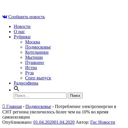
Skip
Чт , 6 августа, 09:39
to
Сообщить новость
content
Новости
О нас
Рубрики
Москва
Подмосковье
Котельники
Мытищи
Пушкино
Истра
Руза
Спец выпуск
Радиоэфиры
Найти:
Главная
›
Подмосковье
›
Потребление электроэнергии в
СНТ региона увеличилось более чем на 10% во время
самоизоляции
Опубликовано:
01.04.2020
01.04.2020
Автор:
Гис Новости