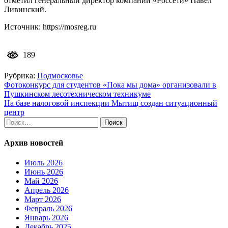
отметил генеральный директор компании «Россети» Павел
Ливинский.
Источник: https://mosreg.ru
189
Рубрика:
Подмосковье
Навигация
Фотоконкурс для студентов «Пока мы дома» организовали в
Пушкинском лесотехническом техникуме
по
На базе налоговой инспекции Мытищ создан ситуационный
записям
центр
Найти:
Архив новостей
Июль 2026
Июнь 2026
Май 2026
Апрель 2026
Март 2026
Февраль 2026
Январь 2026
Декабрь 2025