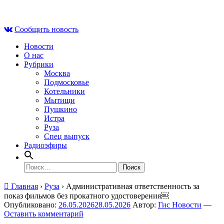
Skip
Пт , 7 августа, 23:08
to
Сообщить новость
content
Новости
О нас
Рубрики
Москва
Подмосковье
Котельники
Мытищи
Пушкино
Истра
Руза
Спец выпуск
Радиоэфиры
Найти:
Главная
›
Руза
›
Административная ответственность за
показ фильмов без прокатного удостоверения￼
Опубликовано:
26.05.2026
28.05.2026
Автор:
Гис Новости
—
Оставить комментарий