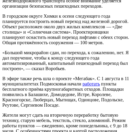
железнодорожного транспорта особое внимание уделяется
организации безопасных пешеходных переходов.
В городском округе Химки к осени следующего года
планируется построить новый переход над железной дорогой.
Объект расположен около двух жилых комплексов — «Две
столицы» и «Солнечная система». Проектировщики
планируют оснастить новый переход лифтами с обеих сторон.
Общая протяжённость сооружения — 100 метров.
«Большой микрорайон сдан, но перехода, к сожалению, нет. Я
дал поручение, чтобы к концу следующего года
автоматизированный, капитальный пешеходный переход был
построен», — сказал Воробьев.
В эфире также речь шла о проекте «Мегабак». С 1 августа в 11
муниципалитетах Подмосковья начали
работать
пункты
бесплатного приёма крупногабаритных отходов. Площадки
появились в Балашихе, Домодедове, Истре, Королеве,
Красногорске, Люберцах, Мытищах, Одинцове, Подольске,
Реутове, Сергиевом Посаде.
Жители могут сдать на вторичную переработку бытовую
технику, старую мебель, текстиль, стекло, алюминий. Режим
работы пунктов — ежедневно, кроме понедельника, с 9 до 18
часов. С особенностями проекта и картой расположения