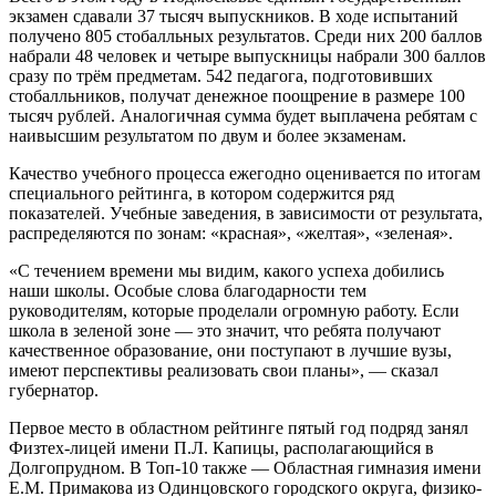
экзамен сдавали 37 тысяч выпускников. В ходе испытаний
получено 805 стобалльных результатов. Среди них 200 баллов
набрали 48 человек и четыре выпускницы набрали 300 баллов
сразу по трём предметам. 542 педагога, подготовивших
стобалльников, получат денежное поощрение в размере 100
тысяч рублей. Аналогичная сумма будет выплачена ребятам с
наивысшим результатом по двум и более экзаменам.
Качество учебного процесса ежегодно оценивается по итогам
специального рейтинга, в котором содержится ряд
показателей. Учебные заведения, в зависимости от результата,
распределяются по зонам: «красная», «желтая», «зеленая».
«С течением времени мы видим, какого успеха добились
наши школы. Особые слова благодарности тем
руководителям, которые проделали огромную работу. Если
школа в зеленой зоне — это значит, что ребята получают
качественное образование, они поступают в лучшие вузы,
имеют перспективы реализовать свои планы», — сказал
губернатор.
Первое место в областном рейтинге пятый год подряд занял
Физтех-лицей имени П.Л. Капицы, располагающийся в
Долгопрудном. В Топ-10 также — Областная гимназия имени
Е.М. Примакова из Одинцовского городского округа, физико-