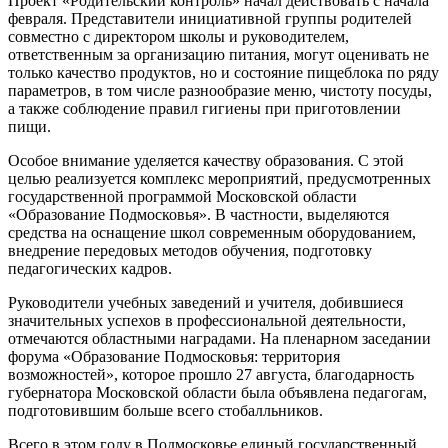
Проект «Родительский контроль» начал действовать с начала
февраля. Представители инициативной группы родителей
совместно с директором школы и руководителем,
ответственным за организацию питания, могут оценивать не
только качество продуктов, но и состояние пищеблока по ряду
параметров, в том числе разнообразие меню, чистоту посуды,
а также соблюдение правил гигиены при приготовлении
пищи.
Особое внимание уделяется качеству образования. С этой
целью реализуется комплекс мероприятий, предусмотренных
государственной программой Московской области
«Образование Подмосковья». В частности, выделяются
средства на оснащение школ современным оборудованием,
внедрение передовых методов обучения, подготовку
педагогических кадров.
Руководители учебных заведений и учителя, добившиеся
значительных успехов в профессиональной деятельности,
отмечаются областными наградами. На пленарном заседании
форума «Образование Подмосковья: территория
возможностей», которое прошло 27 августа, благодарность
губернатора Московской области была объявлена педагогам,
подготовившим больше всего стобалльников.
Всего в этом году в Подмосковье единый государственный