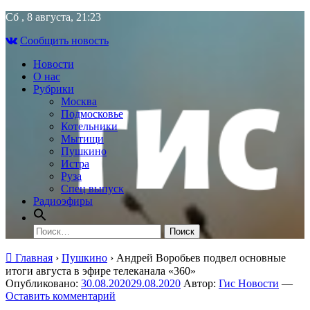
Skip
Сб , 8 августа, 21:23
to
Сообщить новость
content
Новости
О нас
Рубрики
Москва
Подмосковье
Котельники
Мытищи
Пушкино
Истра
Руза
Спец выпуск
Радиоэфиры
Найти:
Главная
›
Пушкино
›
Андрей Воробьев подвел основные
итоги августа в эфире телеканала «360»
Опубликовано:
30.08.2020
29.08.2020
Автор:
Гис Новости
—
Оставить комментарий