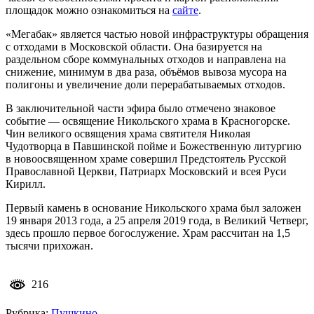
площадок можно ознакомиться на
сайте
.
«Мегабак» является частью новой инфраструктуры обращения
с отходами в Московской области. Она базируется на
раздельном сборе коммунальных отходов и направлена на
снижение, минимум в два раза, объёмов вывоза мусора на
полигоны и увеличение доли перерабатываемых отходов.
В заключительной части эфира было отмечено знаковое
событие — освящение Никольского храма в Красногорске.
Чин великого освящения храма святителя Николая
Чудотворца в Павшинской пойме и Божественную литургию
в новоосвященном храме совершил Предстоятель Русской
Православной Церкви, Патриарх Московский и всея Руси
Кирилл.
Первый камень в основание Никольского храма был заложен
19 января 2013 года, а 25 апреля 2019 года, в Великий Четверг,
здесь прошло первое богослужение. Храм рассчитан на 1,5
тысячи прихожан.
216
Рубрика:
Пушкино