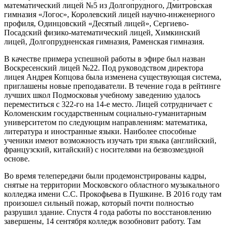
математический лицей №5 из Долгопрудного, Дмитровская
гимназия «Логос», Королевский лицей научно-инженерного
профиля, Одинцовский «Десятый лицей», Сергиево-
Посадский физико-математический лицей, Химкинский
лицей, Долгопрудненская гимназия, Раменская гимназия.
В качестве примера успешной работы в эфире был назван
Воскресенский лицей №22. Под руководством директора
лицея Андрея Копцова была изменена существующая система,
приглашены новые преподаватели. В течение года в рейтинге
лучших школ Подмосковья учебному заведению удалось
переместиться с 322-го на 14-е место. Лицей сотрудничает с
Коломенским государственным социально-гуманитарным
университетом по следующим направлениям: математика,
литература и иностранные языки. Наиболее способные
ученики имеют возможность изучать три языка (английский,
французский, китайский) с носителями на безвозмездной
основе.
Во время телепередачи были продемонстрированы кадры,
снятые на территории Московского областного музыкального
колледжа имени С.С. Прокофьева в Пушкине. В 2016 году там
произошел сильный пожар, который почти полностью
разрушил здание. Спустя 4 года работы по восстановлению
завершены, 14 сентября колледж возобновит работу. Там