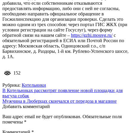
добавила, что если собственникам отказываются
предоставлять информацию, либо они с ней не согласны,
необходимо направить официальное обращение в
Госжилинспекцию для организации проверки. Сделать это
можно одним из трех способов: через портал ГИС ЖКХ (при
условии регистрации на сайте Госуслуг), через форму
обратной связи на нашем сайте –
https://gzhi.mosreg.ru/
с
обязательной регистрацией в ЕСИА или Почтой России по
адресу: Московская область, Одинцовский г.о., с/п
Барвихинское, д. Раздоры, 1-й км. Рублево-Успенского шоссе,
д. 1А.
152
Рубрика:
Котельники
Навигация
В Котельниках рассмотрят появление новой площадки для
выгула собак
по
Мужчина в Люберцах скончался от передоза в магазине
записям
Добавить комментарий
Ваш адрес email не будет опубликован.
Обязательные поля
помечены
*
Комментарий
*