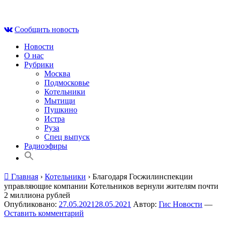
Skip
Сб , 8 августа, 08:46
to
Сообщить новость
content
Новости
О нас
Рубрики
Москва
Подмосковье
Котельники
Мытищи
Пушкино
Истра
Руза
Спец выпуск
Радиоэфиры
Главная
›
Котельники
›
Благодаря Госжилинспекции
управляющие компании Котельников вернули жителям почти
2 миллиона рублей
Опубликовано:
27.05.2021
28.05.2021
Автор:
Гис Новости
—
Оставить комментарий