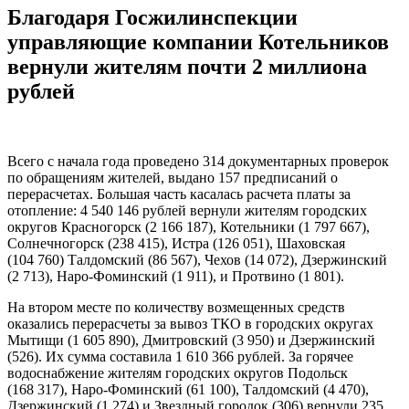
Благодаря Госжилинспекции
управляющие компании Котельников
вернули жителям почти 2 миллиона
рублей
Всего с начала года проведено 314 документарных проверок
по обращениям жителей, выдано 157 предписаний о
перерасчетах. Большая часть касалась расчета платы за
отопление: 4 540 146 рублей вернули жителям городских
округов Красногорск (2 166 187), Котельники (1 797 667),
Солнечногорск (238 415), Истра (126 051), Шаховская
(104 760) Талдомский (86 567), Чехов (14 072), Дзержинский
(2 713), Наро-Фоминский (1 911), и Протвино (1 801).
На втором месте по количеству возмещенных средств
оказались перерасчеты за вывоз ТКО в городских округах
Мытищи (1 605 890), Дмитровский (3 950) и Дзержинский
(526). Их сумма составила 1 610 366 рублей. За горячее
водоснабжение жителям городских округов Подольск
(168 317), Наро-Фоминский (61 100), Талдомский (4 470),
Дзержинский (1 274) и Звездный городок (306) вернули 235