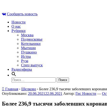
Skip
Пн , 10 августа, 07:25
to
Сообщить новость
content
Новости
О нас
Рубрики
Москва
Подмосковье
Котельники
Мытищи
Пушкино
Истра
Руза
Спец выпуск
Радиоэфиры
Найти:
Главная
›
Щелково
›
Более 236,9 тысячи заболевших коронав
Опубликовано:
20.06.2021
22.06.2021
Автор:
Гис Новости
—
Ос
Более 236,9 тысячи заболевших корона