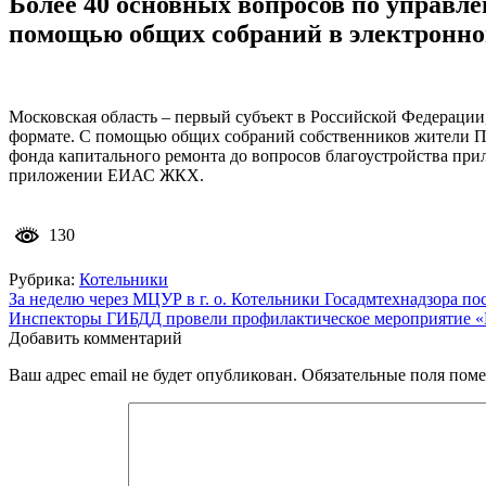
Более 40 основных вопросов по управл
помощью общих собраний в электронно
Московская область – первый субъект в Российской Федераци
формате. С помощью общих собраний собственников жители По
фонда капитального ремонта до вопросов благоустройства прил
приложении ЕИАС ЖКХ.
130
Рубрика:
Котельники
Навигация
За неделю через МЦУР в г. о. Котельники Госадмтехнадзора п
Инспекторы ГИБДД провели профилактическое мероприятие «
по
Добавить комментарий
записям
Ваш адрес email не будет опубликован.
Обязательные поля пом