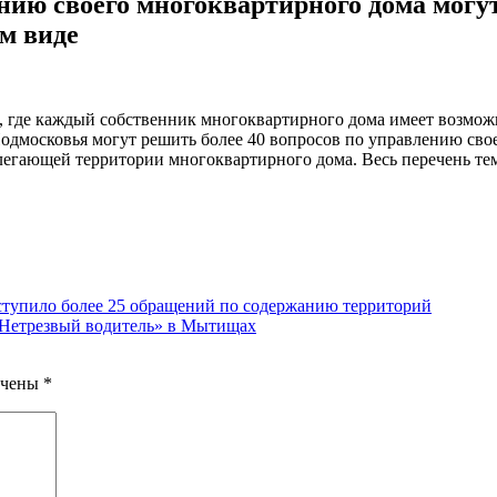
ению своего многоквартирного дома могу
м виде
и, где каждый собственник многоквартирного дома имеет возмо
дмосковья могут решить более 40 вопросов по управлению свое
егающей территории многоквартирного дома. Весь перечень тем 
оступило более 25 обращений по содержанию территорий
Нетрезвый водитель» в Мытищах
ечены
*