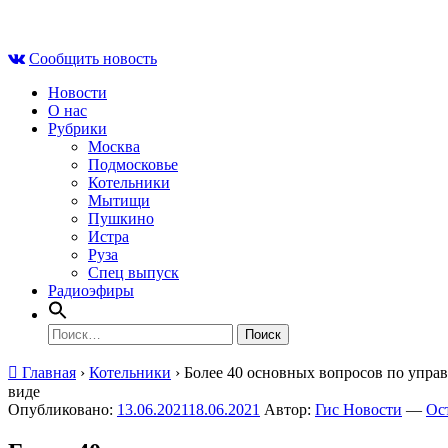
Skip
Пн , 10 августа, 06:40
to
Сообщить новость
content
Новости
О нас
Рубрики
Москва
Подмосковье
Котельники
Мытищи
Пушкино
Истра
Руза
Спец выпуск
Радиоэфиры
Найти:
Главная
›
Котельники
›
Более 40 основных вопросов по упра
виде
Опубликовано:
13.06.2021
18.06.2021
Автор:
Гис Новости
—
Ос