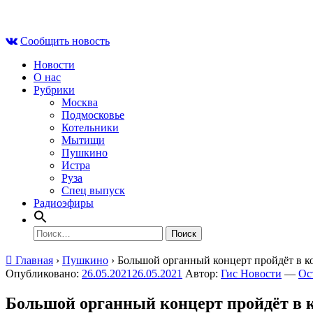
Skip
Пт , 7 августа, 09:32
to
Сообщить новость
content
Новости
О нас
Рубрики
Москва
Подмосковье
Котельники
Мытищи
Пушкино
Истра
Руза
Спец выпуск
Радиоэфиры
Найти:
Главная
›
Пушкино
›
Большой органный концерт пройдёт в к
Опубликовано:
26.05.2021
26.05.2021
Автор:
Гис Новости
—
Ос
Большой органный концерт пройдёт в 