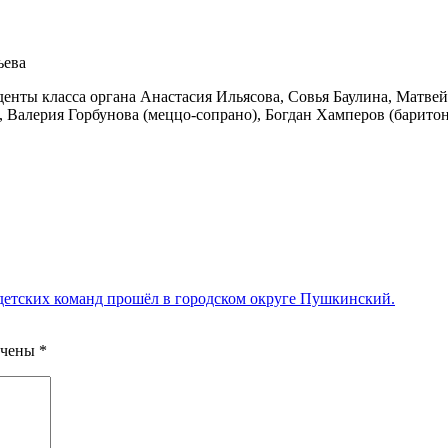
ьева
денты класса органа Анастасия Ильясова, Совья Баулина, Матве
, Валерия Горбунова (меццо-сопрано), Богдан Хамперов (барито
 детских команд прошёл в городском округе Пушкинский.
ечены
*