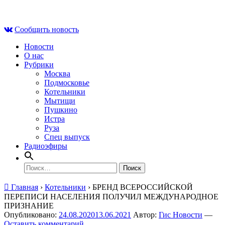
Skip
Вс , 9 августа, 16:03
to
Сообщить новость
content
Новости
О нас
Рубрики
Москва
Подмосковье
Котельники
Мытищи
Пушкино
Истра
Руза
Спец выпуск
Радиоэфиры
Найти:
Главная
›
Котельники
›
БРЕНД ВСЕРОССИЙСКОЙ
ПЕРЕПИСИ НАСЕЛЕНИЯ ПОЛУЧИЛ МЕЖДУНАРОДНОЕ
ПРИЗНАНИЕ
Опубликовано:
24.08.2020
13.06.2021
Автор:
Гис Новости
—
Оставить комментарий