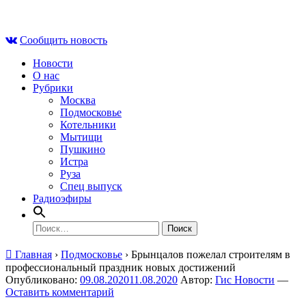
Skip
Вс , 9 августа, 06:21
to
Сообщить новость
content
Новости
О нас
Рубрики
Москва
Подмосковье
Котельники
Мытищи
Пушкино
Истра
Руза
Спец выпуск
Радиоэфиры
Найти:
Главная
›
Подмосковье
›
Брынцалов пожелал строителям в
профессиональный праздник новых достижений
Опубликовано:
09.08.2020
11.08.2020
Автор:
Гис Новости
—
Оставить комментарий