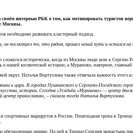
 своём интервью РБК о том, как мотивировать туристов верн
от Москвы.
тов необходимо развивать кластерный подход.
, он посмотрел то, что рядом, прошел некий путь и остался на
н сложился исторически, когда из Москвы люди шли к Сергию Ра
ь о нашей космической истории, а Мураново, наверное, главный 
ой округ, Наталья Виртуозова также отмечала важность этого кл
ики и цари. В городах Пушкинского и Сергиево-Посадского гор
усства, истории. Сегодня «Усадьба «Мураново» — центр движе
й центр православия», – сказала тогда Наталья Виртуозова.
х и спортивных маршрутов в России. Пешеходная тропа в Троице
.
и обездоленные нищие. По ней в Троице-Сергиев монастырь при