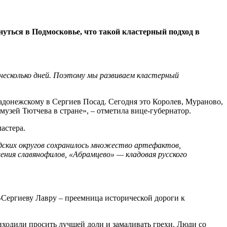
уться в Подмосковье, что такой кластерный подход в
 несколько дней. Поэтому мы развиваем кластерный
донежскому в Сергиев Посад. Сегодня это Королев, Мураново,
музей Тютчева в стране», – отметила вице-губернатор.
астера.
одских округов сохранилось множество артефактов,
ния славянофилов, «Абрамцево» — кладовая русского
-Сергиеву Лавру – преемница исторической дороги к
ходили просить лучшей доли и замаливать грехи. Люди со