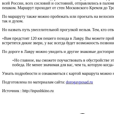
всей России, всех сословий и состояний, отправлялись в пало
пешком. Маршрут проходит от стен Московского Кремля до Т
По маршруту также можно пробежать или проехать на велосипе
так и духом.
Но назвать путь увеселительной прогулкой нельзя. Тем, кто от
«Вам предстоят 120 км пешего похода в Лавру. Вы можете прой
встретятся дикие звери, у вас всегда будет возможность позво
По дороге в Лавру можно увидить и другие знаковые достопри
«Но главное, вы сможете поучаствовать в обустройстве э
победа. Не менее значимая для вас, чем та, которую когд
Узнать подробности и ознакомиться с картой маршрута можно на
Подготовлена по материалам сайта:
dorogavposad.ru
Источник : http://inpushkino.ru