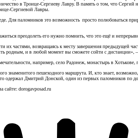
мничество в Троице-Сергиеву Лавру. В память о том, что Сергий
роице-Сергиевой Лавры.
де. Для паломников это возможность просто полюбоваться прир
важиться преодолеть его нужно помнить, что это ещё и непрерывн
ти их частями, возвращаясь к месту завершения предыдущей час
нить родным, и в любой момент вы сможете сойти с дистанции», –
мечательности, например, село Радонеж, монастырь в Хотькове,
того знаменитого пешеходного маршрута. И, кто знает, возможно,
а-то одержал Дмитрий Донской, один из первых паломников по дор
 сайте: dorogavposad.ru