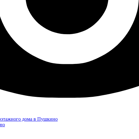
гоэтажного дома в Пушкино
но