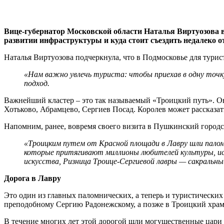
Вице-губернатор Московской области Наталья Виртуозова в
развитии инфраструктуры и куда стоит съездить недалеко 
Наталья Виртуозова подчеркнула, что в Подмосковье для турис
«Нам важно увлечь туриста: чтобы приехав в одну точку
подход.
Важнейший кластер – это так называемый «Троицкий путь». О
Хотьково, Абрамцево, Сергиев Посад. Королев может рассказат
Напомним, ранее, вовремя своего визита в Пушкинский городск
«Троицким путем от Красной площади в Лавру шли паломн
которые притягивают миллионы любителей культуры, иск
искусства, Ризница Троице-Сергиевой лавры — сакральны
Дорога в Лавру
Это один из главных паломнических, а теперь и туристически
преподобному Сергию Радонежскому, а позже в Троицкий храм
В течение многих лет этой дорогой шли могущественные цари 