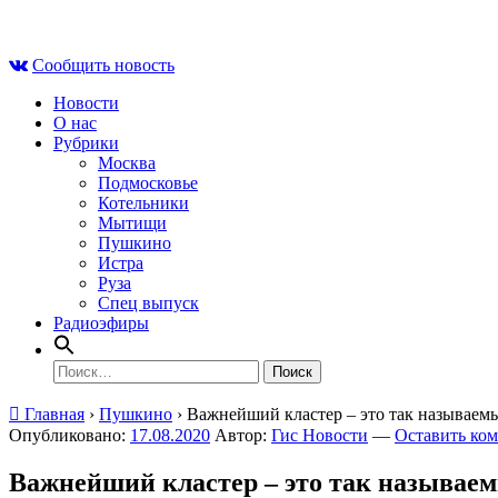
Skip
Вс , 9 августа, 12:12
to
Сообщить новость
content
Новости
О нас
Рубрики
Москва
Подмосковье
Котельники
Мытищи
Пушкино
Истра
Руза
Спец выпуск
Радиоэфиры
Найти:
Главная
›
Пушкино
›
Важнейший кластер – это так называем
Опубликовано:
17.08.2020
Автор:
Гис Новости
—
Оставить ко
Важнейший кластер – это так называе